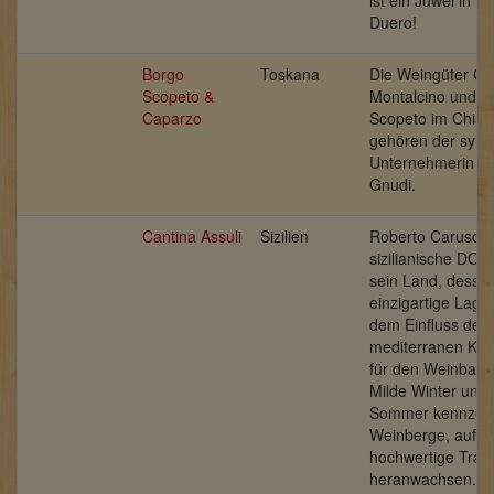
Duero!
Borgo
Toskana
Die Weingüter Ca
Scopeto &
Montalcino und B
Caparzo
Scopeto im Chiant
gehören der sym
Unternehmerin
El
Gnudi.
Cantina Assuli
Sizilien
Roberto Caruso is
sizilianische DOC.
sein Land, desse
einzigartige Lage 
dem Einfluss des 
mediterranen Klim
für den Weinbau e
Milde Winter und l
Sommer kennzeic
Weinberge, auf d
hochwertige Trau
heranwachsen. Er