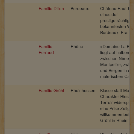
Familie Dillon
Bordeaux
Château Haut-Brio
eines der
prestigeträchtigs
bekanntesten Wei
Bordeaux, Frankr
Familie
Rhône
»Domaine La Ber
Ferraud
liegt auf halbem
zwischen Nîmes 
Montpellier, zwis
und Bergen in de
malerischen Cam
Familie Gröhl
Rheinhessen
Klasse statt Mass
Charakter-Riesling
Terroir widerspie
eine Prise Zeitgei
willkommen beim
Gröhl in Rheinhe