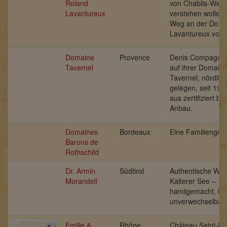
Roland
von Chablis-Wein
Lavantureux
verstehen wollen, 
Weg an der Doma
Lavantureux vorbe
Domaine
Provence
Denis Compagne 
Tavernel
auf ihrer Domain
Tavernel, nördlic
gelegen, seit 19
aus zertifiziert bi
Anbau.
Domaines
Bordeaux
Eine Familienges
Barons de
Rothschild
Dr. Armin
Südtirol
Authentische We
Morandell
Kalterer See –
handgemacht, leb
unverwechselbar.
Emilie &
Rhône
Château Saint-Lo