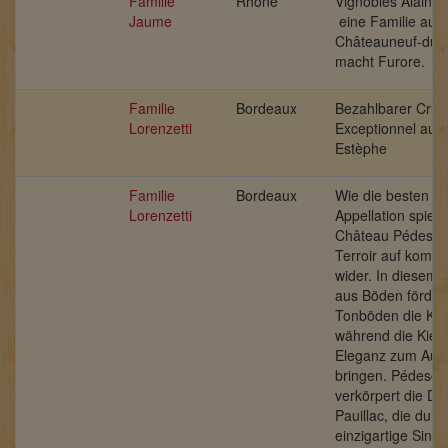
Familie
Rhône
Vignobles Alain 
Jaume
eine Familie aus
Châteauneuf-du-
macht Furore.
Familie
Bordeaux
Bezahlbarer Cru 
Lorenzetti
Exceptionnel aus 
Estèphe
Familie
Bordeaux
Wie die besten in
Lorenzetti
Appellation spiege
Château Pédescla
Terroir auf komp
wider.
In diesem 
aus Böden förder
Tonböden die Kraf
während die Kies
Eleganz zum Aus
bringen. Pédescl
verkörpert die Di
Pauillac, die durc
einzigartige Sinnli