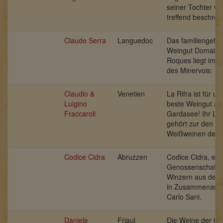
seiner Tochter Ch
treffend beschrei
Claude Serra
Languedoc
Das familiengefüh
Weingut Domaine
Roques liegt im H
des Minervois: La 
Claudio &
Venetien
La Rifra ist für u
Luigino
beste Weingut a
Fraccaroli
Gardasee! Ihr Lu
gehört zur den To
Weißweinen der 
Codice Cidra
Abruzzen
Codice Cidra, ein
Genossenschaft 
Winzern aus den
in Zusammenarbei
Carlo Sani.
Daniele
Friaul
Die Weine der Can