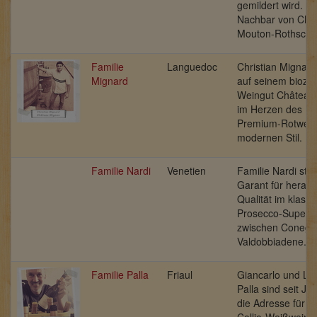
gemildert wird. Di
Nachbar von Châ
Mouton-Rothschil
Familie
Languedoc
Christian Mignar
Mignard
auf seinem biozert
Weingut Château
im Herzen des Mi
Premium-Rotwein
modernen Stil.
Familie Nardi
Venetien
Familie Nardi steh
Garant für herau
Qualität im klass
Prosecco-Superio
zwischen Conegli
Valdobbiadene.
Familie Palla
Friaul
Giancarlo und Lo
Palla sind seit J
die Adresse für fe
Collio-Weißweine