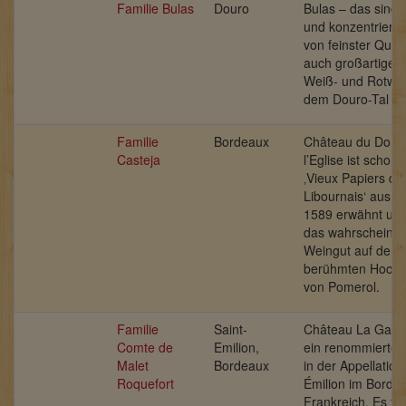
Familie Bulas
Douro
Bulas – das sind
und konzentrierte
von feinster Quali
auch großartige, 
Weiß- und Rotwe
dem Douro-Tal
Familie
Bordeaux
Château du Doma
Casteja
l’Eglise ist schon 
‚Vieux Papiers du
Libournais‘ aus 
1589 erwähnt und
das wahrscheinlic
Weingut auf dem
berühmten Hochp
von Pomerol.
Familie
Saint-
Château La Gaffel
Comte de
Emilion,
ein renommiertes
Malet
Bordeaux
in der Appellation
Roquefort
Émilion im Borde
Frankreich. Es tr