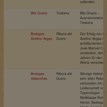
vollenden.
Bibi Graetz
Toskana
Bibi Graetz –
Ausnahmewinzer 
Toskana
Bodegas
Ribera del
Der Erfolg von B
Avelino Vegas
Duero
Avelino Vegas ist
ambitionierten Ö
José-Manuel Corr
verdanken, der sei
Jahren für den A
Weine verantwortli
Bodegas
Ribera del
Winzige Hektarer
Valdeviñas
Duero
sehr alten Rebstö
verbunden mit de
Leidenschaft von
Topönologen - br
Weltklasse-Rotwe
hervor. Bodegas 
ist ein Juwel in R