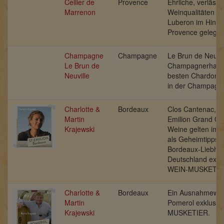
Cellier de
Provence
Ehrliche, verlässl
Marrenon
Weinqualitäten a
Luberon im Hinter
Provence gelegen
Champagne
Champagne
Le Brun de Neuvil
Le Brun de
Champagnerhaus 
Neuville
besten Chardonn
in der Champagn
Charlotte &
Bordeaux
Clos Cantenac, ei
Martin
Emilion Grand Cru
Krajewski
Weine gelten imm
als Geheimtipps u
Bordeaux-Liebhab
Deutschland exklu
WEIN-MUSKETIE
Charlotte &
Bordeaux
Ein Ausnahmewei
Martin
Pomerol exklusiv
Krajewski
MUSKETIER.