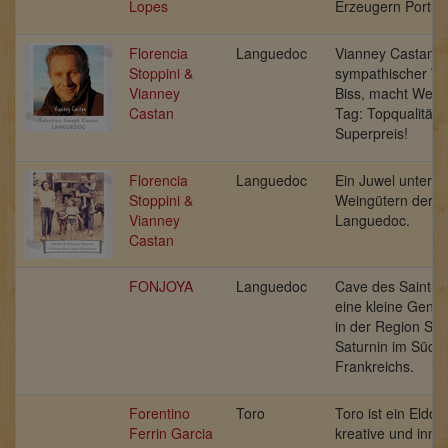
Lopes
Erzeugern Portug
Florencia
Languedoc
Vianney Castan,
Stoppini &
sympathischer Wi
Vianney
Biss, macht Weine
Castan
Tag: Topqualität
Superpreis!
Florencia
Languedoc
Ein Juwel unter d
Stoppini &
Weingütern der C
Vianney
Languedoc.
Castan
FONJOYA
Languedoc
Cave des Saint-Sa
eine kleine Geno
in der Region Sai
Saturnin im Süde
Frankreichs.
Forentino
Toro
Toro ist ein Eldor
Ferrin Garcia
kreative und inno