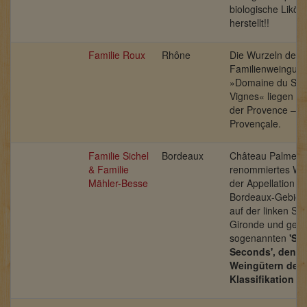
biologische Likör
herstellt!!
Familie Roux
Rhône
Die Wurzeln des
Familienweinguts
»Domaine du Ser
Vignes« liegen i
der Provence – d
Provençale.
Familie Sichel
Bordeaux
Château Palmer is
& Familie
renommiertes Wei
Mähler-Besse
der Appellation 
Bordeaux-Gebiet. 
auf der linken Sei
Gironde und gehö
sogenannten
'Su
Seconds', den b
Weingütern der 
Klassifikation v