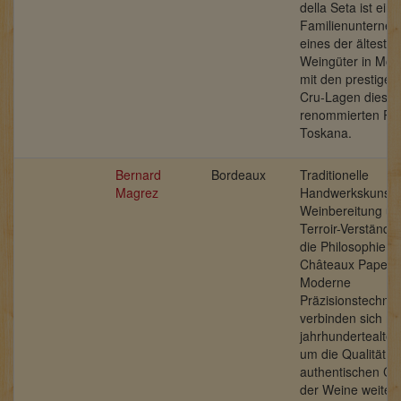
della Seta ist ein
Familienunterne
eines der ältesten
Weingüter in Mon
mit den prestiget
Cru-Lagen dieser
renommierten Reg
Toskana.
Bernard
Bordeaux
Traditionelle
Magrez
Handwerkskunst, 
Weinbereitung und
Terroir-Verständn
die Philosophie v
Châteaux Pape C
Moderne
Präzisionstechnol
verbinden sich mi
jahrhundertealte
um die Qualität u
authentischen Ch
der Weine weiter 