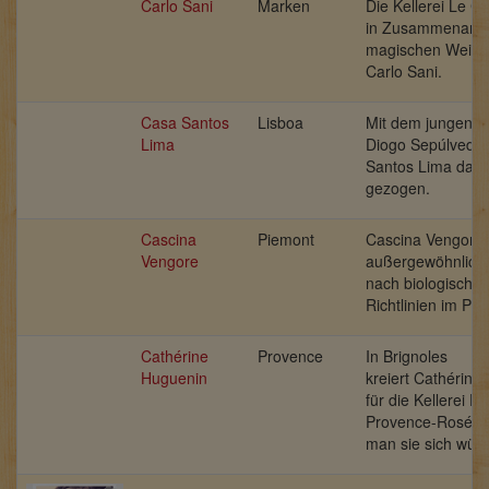
Carlo Sani
Marken
Die Kellerei Le Ch
in Zusammenarbe
magischen Wein
Carlo Sani.
Casa Santos
Lisboa
Mit dem jungen 
Lima
Diogo Sepúlveda
Santos Lima
das 
gezogen.
Cascina
Piemont
Cascina Vengore vi
Vengore
außergewöhnlich
nach biologische
Richtlinien im Pie
Cathérine
Provence
In Brignoles
Huguenin
kreiert
Cathérine
für die Kellerei E
Provence-Roséwe
man sie sich wüns