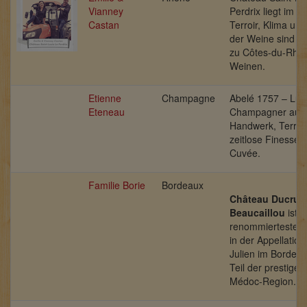
Vianney
Perdrix liegt im R
Castan
Terroir, Klima und
der Weine sind se
zu Côtes-du-Rhô
Weinen.
Etienne
Champagne
Abelé 1757 – Lux
Eteneau
Champagner aus 
Handwerk, Terroi
zeitlose Finesse i
Cuvée.
Familie Borie
Bordeaux
Château Ducru-
Beaucaillou
ist e
renommiertesten
in der Appellation
Julien im Bordeau
Teil der prestiget
Médoc-Region.