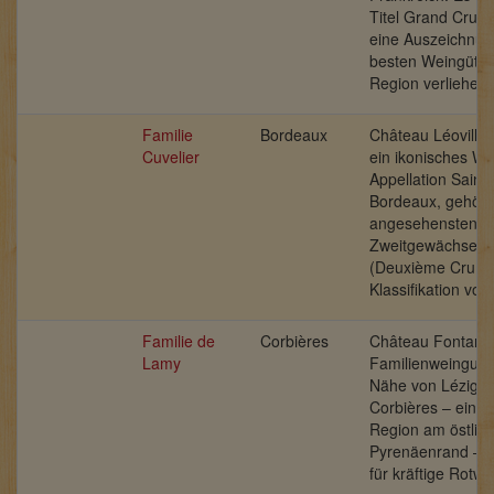
Titel Grand Cru C
eine Auszeichnun
besten Weingüter
Region verliehen 
Familie
Bordeaux
Château Léoville 
Cuvelier
ein ikonisches We
Appellation Saint-
Bordeaux, gehört
angesehensten
Zweitgewächsen
(Deuxième Cru Cl
Klassifikation von
Familie de
Corbières
Château Fontarèc
Lamy
Familienweingut i
Nähe von Lézign
Corbières – einer
Region am östlic
Pyrenäenrand – i
für kräftige Rotwe