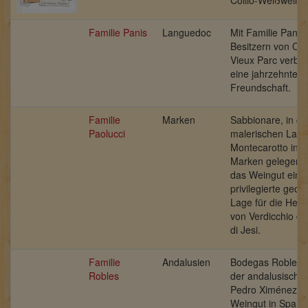
Familie Panis
Languedoc
Mit Familie Panis
Besitzern von Ch
Vieux Parc verbin
eine jahrzehntel
Freundschaft.
Familie
Marken
Sabbionare, in de
Paolucci
malerischen Land
Montecarotto in 
Marken gelegen, 
das Weingut eine
privilegierte geog
Lage für die Hers
von Verdicchio dei
di Jesi.
Familie
Andalusien
Bodegas Robles, 
Robles
der andalusische
Pedro Ximénez. D
Weingut in Spani