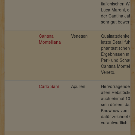
italienischen Wein
Luca Maroni, der
der Cantina Jahr 
sehr gut bewertet
Cantina
Venetien
Qualitätsdenken b
Montelliana
letzte Detail führ
phantastischen
Ergebnissen in de
Perl- und Schau
Cantina Montellia
Veneto.
Carlo Sani
Apulien
Hervorragenden 
alten Rebstöcken,
auch einmal 100 J
sein dürfen, dazu
Knowhow vom Fei
dafür zeichnet Ca
verantwortlich.