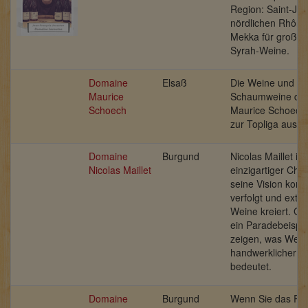
Region: Saint-Jos
nördlichen Rhône
Mekka für großar
Syrah-Weine.
Domaine
Elsaß
Die Weine und
Maurice
Schaumweine de
Schoech
Maurice Schoech
zur Topliga aus 
Domaine
Burgund
Nicolas Maillet ist
Nicolas Maillet
einzigartiger Char
seine Vision kom
verfolgt und extr
Weine kreiert. G
ein Paradebeispi
zeigen, was Wein
handwerklicher He
bedeutet.
Domaine
Burgund
Wenn Sie das R