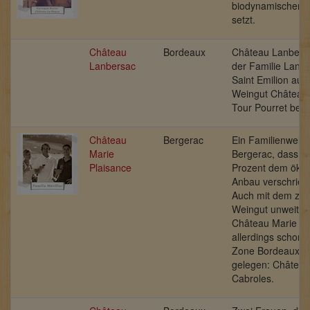
biodynamischen 
setzt.
Château
Bordeaux
Château Lanbers
Lanbersac
der Familie Lanno
Saint Emilion auc
Weingut Châtea
Tour Pourret besit
Château
Bergerac
Ein Familienwein
Marie
Bergerac, dass si
Plaisance
Prozent dem öko
Anbau verschrieb
Auch mit dem zwe
Weingut unweit v
Château Marie Pl
allerdings schon 
Zone Bordeaux S
gelegen: Château
Cabroles.