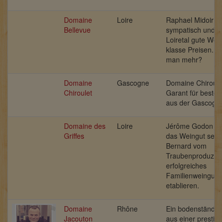
Domaine
Loire
Raphael Midoir is
Bellevue
sympatisch und m
Loiretal gute Wei
klasse Preisen. Wa
man mehr?
Domaine
Gascogne
Domaine Chiroulet
Chiroulet
Garant für beste 
aus der Gascogn
Domaine des
Loire
Jérôme Godon sch
Griffes
das Weingut sein
Bernard vom
Traubenproduzent
erfolgreiches
Familienweingut 
etablieren.
Domaine
Rhône
Ein bodenständig
Jacouton
aus einer prestigt