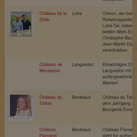
Château de la
Loire
Chinon, der beka
Grille
Rotweinappellatio
Loire-Tal, haben s
beiden Wein-Enth
Christophe Baudr
Jean-Martin Duto
verschrieben.
Château de
Languedoc
Ehrwürdiges Châ
Montpezat
Languedoc mit
außergewöhnliche
Weinen!
Château du
Bordeaux
Château du Tailla
Taillan
dem Jahrgang 20
Bourgeois Except
Château
Bordeaux
Château Flamand
Flamand
steht für authenti