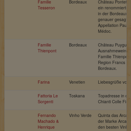
Familie
Bordeaux
Château Pontet-C
Tesseron
ein renommiertes
in der Bordeaux-
genauer gesagt i
Appellation Pauill
Médoc.
Familie
Bordeaux
Château Puyguera
Thienpont
Ausnahmeweingut
Familie Thienpont
Region Francs – 
Bordeaux.
Farina
Venetien
Liebesgrüße vom
Fattoria Le
Toskana
Topadresse in de
Sorgenti
Chianti Colle Fior
Fernando
Vinho Verde
Quinta das Arcas 
Machado &
der Marke Arca N
Henrique
den besten Vinho