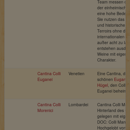
Team messen der 
der einheimische
eine hohe Bedeut
Sie nutzen das kul
und historische E
Terroirs ohne die
internationalen R
außer acht zu las
entstehen ausdru
Weine mit eigens
Charakter.
Cantina Colli
Venetien
Eine Cantina, die
Euganei
schönen
Euganei
Hügel
, den Colli
Euganei beheimate
Cantina Colli
Lombardei
Cantina Colli Mor
Morenici
Hinterland des G
gelegen mit eige
DOC: Colli Manto
Hochgelobt von 