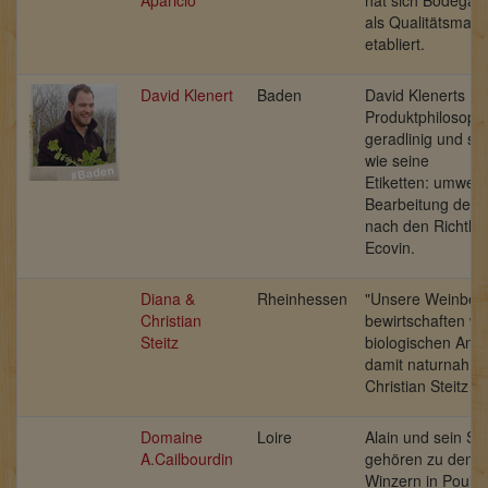
als Qualitätsmaß
etabliert.
David Klenert
Baden
David Klenerts
Produktphilosophi
geradlinig und sc
wie seine
Etiketten: umwel
Bearbeitung der 
nach den Richtlin
Ecovin.
Diana &
Rheinhessen
"Unsere Weinber
Christian
bewirtschaften wi
Steitz
biologischen Ans
damit naturnah."
Christian Steitz
Domaine
Loire
Alain und sein So
A.Cailbourdin
gehören zu den b
Winzern in Pouill