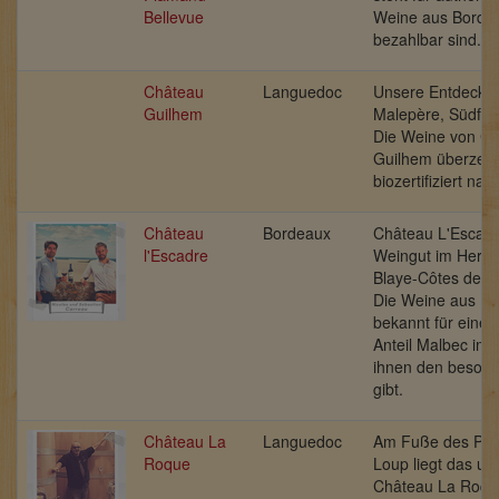
Bellevue
Weine aus Bordea
bezahlbar sind.
Château
Languedoc
Unsere Entdecku
Guilhem
Malepère, Südfra
Die Weine von C
Guilhem überzeu
biozertifiziert nac
Château
Bordeaux
Château L'Escadr
l'Escadre
Weingut im Herku
Blaye-Côtes de B
Die Weine aus Bl
bekannt für einen
Anteil Malbec im 
ihnen den besond
gibt.
Château La
Languedoc
Am Fuße des Pic 
Roque
Loup liegt das ura
Château La Roque