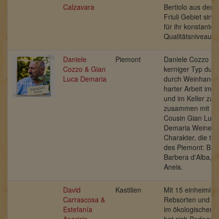
Calzavara
Bertiolo aus dem
Friuli Gebiet sind
für ihr konstantes
Qualitätsniveau.
Daniele
Piemont
Daniele Cozzo ist
Cozzo & Gian
kerniger Typ dur
Luca Demaria
durch Weinhandwe
harter Arbeit im 
und im Keller zau
zusammen mit se
Cousin
Gian Luca
Demaria
Weine m
Charakter, die ty
des Piemont: Baro
Barbera d'Alba, 
Aneis.
David
Kastilien
Mit 15 einheimis
Carrascosa &
Rebsorten und als
Estefanía
im ökologischen 
Aparicio
hat sich Bodegas 