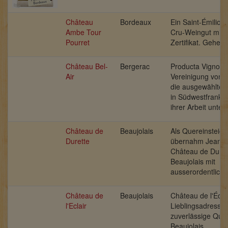
Château
Bordeaux
Ein Saint-Émilion
Ambe Tour
Cru-Weingut mit B
Pourret
Zertifikat. Geheim
Château Bel-
Bergerac
Producta Vignoble
Air
Vereinigung von 
die ausgewählte 
in Südwestfrankre
ihrer Arbeit unter
Château de
Beaujolais
Als Quereinsteige
Durette
übernahm Jean J
Château de Duret
Beaujolais mit
ausserordentliche
Château de
Beaujolais
Château de l'Écla
l'Eclair
Lieblingsadresse 
zuverlässige Qual
Beaujolais.