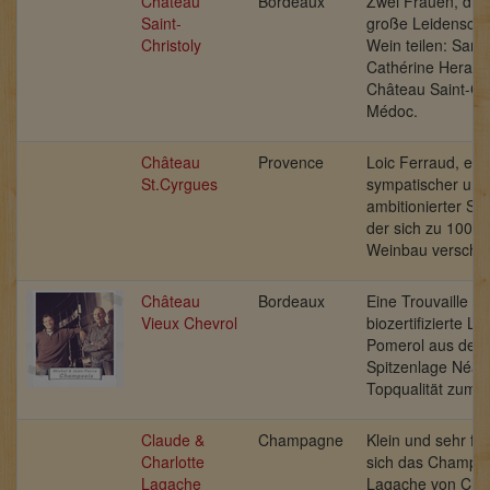
Château
Bordeaux
Zwei Frauen, die 
Saint-
große Leidenschaf
Christoly
Wein teilen:
Sand
Cathérine Heraud
Château Saint-Chr
Médoc.
Château
Provence
Loic Ferraud, ein
St.Cyrgues
sympatischer und
ambitionierter Sü
der sich zu 100%
Weinbau verschri
Château
Bordeaux
Eine Trouvaille ist
Vieux Chevrol
biozertifizierte L
Pomerol aus der
Spitzenlage Néac
Topqualität zum S
Claude &
Champagne
Klein und sehr fei
Charlotte
sich das Champa
Lagache
Lagache von Cla