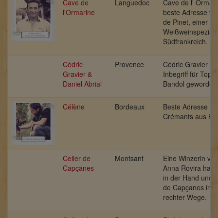
Cave de
Languedoc
Cave de l' Ormari
l'Ormarine
beste Adresse für
de Pinet, einer
Weißweinspezialit
Südfrankreich.
Cédric
Provence
Cédric Gravier is
Gravier &
Inbegriff für Top
Daniel Abrial
Bandol geworden.
Célène
Bordeaux
Beste Adresse für
Crémants aus Bo
Celler de
Montsant
Eine Winzerin vo
Capçanes
Anna Rovira hat d
in der Hand und f
de Capçanes in M
rechter Wege.