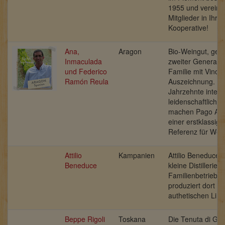
1955 und vereint
Mitglieder in Ihrer
Kooperative!
Ana,
Aragon
Bio-Weingut, gefü
Inmaculada
zweiter Generatio
und Federico
Familie mit Vino 
Ramón Reula
Auszeichnung. M
Jahrzehnte intens
leidenschaftlicher
machen Pago Ayl
einer erstklassige
Referenz für Wei
Attilio
Kampanien
Attilio Beneduce l
Beneduce
kleine Distillerie i
Familienbetrieb u
produziert dort e
authetischen Limo
Beppe Rigoli
Toskana
Die Tenuta di Gr