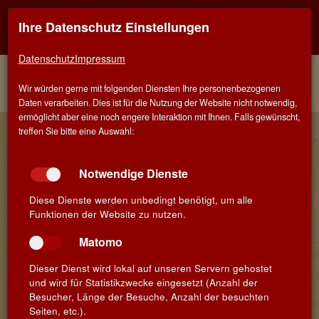
Ihre Datenschutz Einstellungen
Kontaktinfo
Navigati
EINER FÜR ALLE - ALLES FÜR WEIN IN SALACH
zeigen
zeigen
Datenschutz
Impressum
Menü
Kontakt
Home
Weine
Rote Rebsorten
Wir würden gerne mit folgenden Diensten Ihre personenbezogenen
Weinberater
Negroamaro
Daten verarbeiten. Dies ist für die Nutzung der Website nicht notwendig,
ermöglicht aber eine noch engere Interaktion mit Ihnen. Falls gewünscht,
Wein-Details
treffen Sie bitte eine Auswahl:
Notwendige Dienste
Cantine De Falco
Diese Dienste werden unbedingt benötigt, um alle
Funktionen der Website zu nutzen.
Negroamaro »N« 2024
Salento IGP · Apulien ·
Matomo
Italien
Dieser Dienst wird lokal auf unseren Servern gehostet
und wird für Statistikzwecke eingesetzt (Anzahl der
Jahrgang:
2024
Besucher, Länge der Besuche, Anzahl der besuchten
Seiten, etc.).
Winzer /
Salvatore & Gabriele De