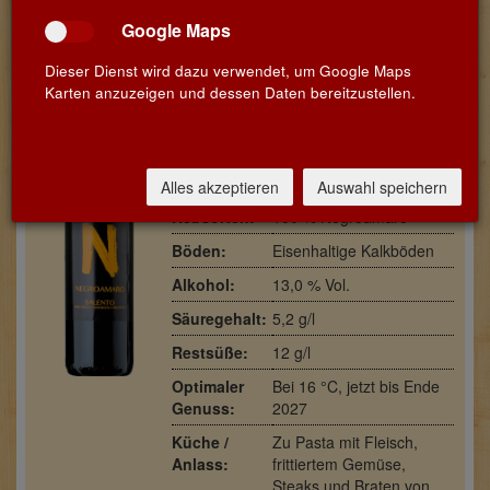
Weingut:
Falco - Cantine De Falco
Google Maps
Region /
Apulien - Italien
Dieser Dienst wird dazu verwendet, um Google Maps
Land:
Karten anzuzeigen und dessen Daten bereitzustellen.
Ausbau:
Traditionelle 10-tägige
Maischegärung in
temperaturkontrollierten
Thermotanks
Alles akzeptieren
Auswahl speichern
Rebsorten:
100 % Negroamaro
Böden:
Eisenhaltige Kalkböden
Alkohol:
13,0 % Vol.
Säuregehalt:
5,2 g/l
Restsüße:
12 g/l
Optimaler
Bei 16 °C, jetzt bis Ende
Genuss:
2027
Küche /
Zu Pasta mit Fleisch,
Anlass:
frittiertem Gemüse,
Steaks und Braten von