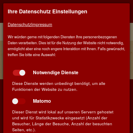
Ihre Datenschutz Einstellungen
Kontaktinfo
Navigati
EINER FÜR ALLE - ALLES FÜR WEIN IN SALACH
zeigen
zeigen
Datenschutz
Impressum
Menü
Kontakt
Home
Wir würden gerne mit folgenden Diensten Ihre personenbezogenen
Daten verarbeiten. Dies ist für die Nutzung der Website nicht notwendig,
Veranstaltungen
ermöglicht aber eine noch engere Interaktion mit Ihnen. Falls gewünscht,
treffen Sie bitte eine Auswahl:
Wichtige Informationen zu unseren Wein-Events - Salach
28. November 2025 bis 31. Dezember 2026
Notwendige Dienste
Diese Dienste werden unbedingt benötigt, um alle
WEIN-MUSKETIER
Funktionen der Website zu nutzen.
Öffnungszeiten
Matomo
Impressum
Dieser Dienst wird lokal auf unseren Servern gehostet
und wird für Statistikzwecke eingesetzt (Anzahl der
Datenschutz
Besucher, Länge der Besuche, Anzahl der besuchten
Seiten, etc.).