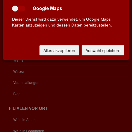
Widerrufsbelehrung
Google Maps
KATEGORIEN
Dieser Dienst wird dazu verwendet, um Google Maps
Karten anzuzeigen und dessen Daten bereitzustellen.
Home
Über uns
Angebot
Alles akzeptieren
Auswahl speichern
Weine
Winzer
Veranstaltungen
Blog
FILIALEN VOR ORT
Wein in Aalen
Wein in Göppingen