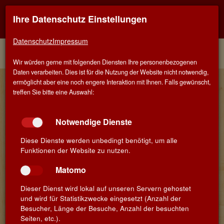
Ihre Datenschutz Einstellungen
Kontaktinfo
Navigati
EINER FÜR ALLE - ALLES FÜR WEIN IN SALACH
zeigen
zeigen
Datenschutz
Impressum
Menü
Kontakt
Home
Wir würden gerne mit folgenden Diensten Ihre personenbezogenen
Daten verarbeiten. Dies ist für die Nutzung der Website nicht notwendig,
Wein-Musketier Blog - Aktuell
ermöglicht aber eine noch engere Interaktion mit Ihnen. Falls gewünscht,
treffen Sie bitte eine Auswahl:
Umbau und Erweiterung unseres
26.
Juli
Wein-Musketier Ladens in Salach
Notwendige Dienste
Veröffentlicht am 26. Juli 2018 von Kerstin Rippchen
Diese Dienste werden unbedingt benötigt, um alle
Funktionen der Website zu nutzen.
Matomo
Dieser Dienst wird lokal auf unseren Servern gehostet
und wird für Statistikzwecke eingesetzt (Anzahl der
Besucher, Länge der Besuche, Anzahl der besuchten
Seiten, etc.).