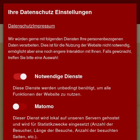
Ihre Datenschutz Einstellungen
Kontaktinfo
Navigati
EINER FÜR ALLE - ALLES FÜR WEIN IN SALACH
zeigen
zeigen
Datenschutz
Impressum
Menü
Kontakt
Home
Wir würden gerne mit folgenden Diensten Ihre personenbezogenen
Daten verarbeiten. Dies ist für die Nutzung der Website nicht notwendig,
Wein-Musketier Blog
ermöglicht aber eine noch engere Interaktion mit Ihnen. Falls gewünscht,
treffen Sie bitte eine Auswahl:
Urlaubszeit: Zeit für Weinschlauch, Bag in Box
Wein oder BIB genannt und herrlich
Notwendige Dienste
erfrischende Weine aus Sauvignon Blanc
Diese Dienste werden unbedingt benötigt, um alle
Veröffentlicht am 8. Juli 2019 von Kerstin Rippchen
Funktionen der Website zu nutzen.
Matomo
Dieser Dienst wird lokal auf unseren Servern gehostet
und wird für Statistikzwecke eingesetzt (Anzahl der
Besucher, Länge der Besuche, Anzahl der besuchten
Seiten, etc.).