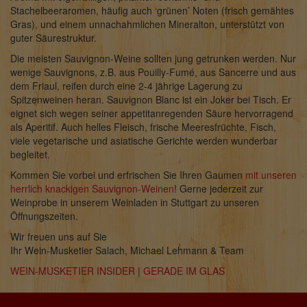
Stachelbeeraromen, häufig auch ‘grünen’ Noten (frisch gemähtes
Gras), und einem unnachahmlichen Mineralton, unterstützt von
guter Säurestruktur.
Die meisten Sauvignon-Weine sollten jung getrunken werden. Nur
wenige Sauvignons, z.B. aus Pouilly-Fumé, aus Sancerre und aus
dem Friaul, reifen durch eine 2-4 jährige Lagerung zu
Spitzenweinen heran. Sauvignon Blanc ist ein Joker bei Tisch. Er
eignet sich wegen seiner appetitanregenden Säure hervorragend
als Aperitif. Auch helles Fleisch, frische Meeresfrüchte, Fisch,
viele vegetarische und asiatische Gerichte werden wunderbar
begleitet.
Kommen Sie vorbei und erfrischen Sie Ihren Gaumen
mit unseren
herrlich knackigen Sauvignon-Weinen
! Gerne jederzeit zur
Weinprobe in unserem Weinladen in Stuttgart zu unseren
Öffnungszeiten.
Wir freuen uns auf Sie
Ihr Wein-Musketier Salach, Michael Lehmann & Team
WEIN-MUSKETIER INSIDER
|
GERADE IM GLAS