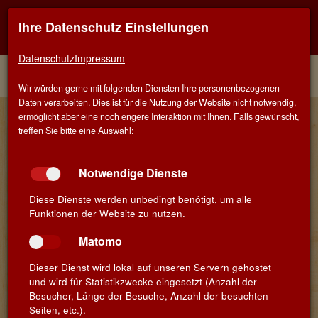
Ihre Datenschutz Einstellungen
Kontaktinfo
Navigati
EINER FÜR ALLE - ALLES FÜR WEIN IN SALACH
zeigen
zeigen
Datenschutz
Impressum
Menü
Kontakt
Home
Winzer
Wir würden gerne mit folgenden Diensten Ihre personenbezogenen
Daten verarbeiten. Dies ist für die Nutzung der Website nicht notwendig,
Mathilde Boulachin - Pierre Chavin
ermöglicht aber eine noch engere Interaktion mit Ihnen. Falls gewünscht,
treffen Sie bitte eine Auswahl:
SAS
CHAVIN ist der französische Spezialist für Weininnovationen.
Notwendige Dienste
Mathilde Boulachin, Gründerin und Inhaberin, hat das
Unternehmen in einem Jahrzehnt zu einem Vorreiter von
Diese Dienste werden unbedingt benötigt, um alle
Trendweinen gemacht. Sie verkörpert den Geist des weiblichen
Funktionen der Website zu nutzen.
Managements und inspiriert die Weinwelt von morgen. Mit ihrem
Team kreiert sie innovative Cuvées und setzt auf
Matomo
verantwortungsbewusstes Engagement. Für ihre Leistungen
wurde sie 2016 mit dem »Trophée Performance Eco« von Women
Dieser Dienst wird lokal auf unseren Servern gehostet
Equity ausgezeichnet.
und wird für Statistikzwecke eingesetzt (Anzahl der
Besucher, Länge der Besuche, Anzahl der besuchten
Die Firma hat ihren Hauptsitz in Béziers in Südfrankreich. Die
Seiten, etc.).
Weine kommen aus unterschiedlichen Anbaugebieten des