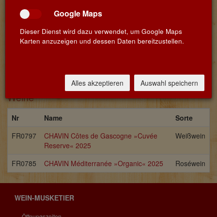
Landes.
Google Maps
Mathilde Boulachin
2 Boulevard Jean Bouin
Dieser Dienst wird dazu verwendet, um Google Maps
34500 Béziers
Karten anzuzeigen und dessen Daten bereitzustellen.
Provence
Alles akzeptieren
Auswahl speichern
Weine
Nr
Name
Sorte
FR0797
CHAVIN Côtes de Gascogne »Cuvée
Weißwein
Reserve« 2025
FR0785
CHAVIN Méditerranée »Organic« 2025
Roséwein
WEIN-MUSKETIER
Öffnungszeiten