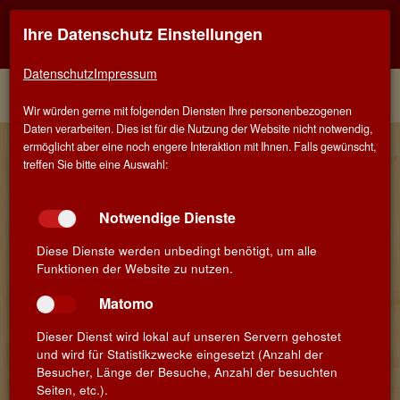
Ihre Datenschutz Einstellungen
Kontaktinfo
Navigati
EINER FÜR ALLE - ALLES FÜR WEIN IN SALACH
zeigen
zeigen
Datenschutz
Impressum
Menü
Kontakt
Home
Winzer
Wir würden gerne mit folgenden Diensten Ihre personenbezogenen
Daten verarbeiten. Dies ist für die Nutzung der Website nicht notwendig,
Laure Habasque & Jérôme Paquette
ermöglicht aber eine noch engere Interaktion mit Ihnen. Falls gewünscht,
treffen Sie bitte eine Auswahl:
- Château Astros
Auf Château Astros begegnen sich Kunst und Kultur. Dieses
Notwendige Dienste
ehrwürdige Schloss aus dem 17ten Jahrhundert, ein Ensemble
aus zwei Burgen, Kapelle, Aquädukt, Kommandantur und
Diese Dienste werden unbedingt benötigt, um alle
Eremitage, ist seit 1802 im Besitz der Familie Maurel – neun
Funktionen der Website zu nutzen.
Generationen haben seit dem hier engagierten Weinbau
betrieben. Das Anwesen liegt geschützt vom Maurenmassif im
Matomo
Hinterland der Côte d’Azur in der malerischen Provence.
Dieser Dienst wird lokal auf unseren Servern gehostet
Herrin über die 80 Hektar Weinberge ist Laure Habasque, die
und wird für Statistikzwecke eingesetzt (Anzahl der
zusammen mit dem beratenden Önologen Jérôme Paquette für
Besucher, Länge der Besuche, Anzahl der besuchten
die Weine verantwortlich zeichnet. Beide teilen die gleiche
Seiten, etc.).
Überzeugung: ‚Die Magie großartiger Weine liegt in der Arbeit der