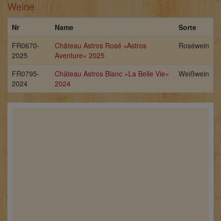
Weine
Nr
Name
Sorte
FR0670-
Château Astros Rosé »Astros
Roséwein
2025
Aventure« 2025
FR0795-
Château Astros Blanc »La Belle Vie«
Weißwein
2024
2024